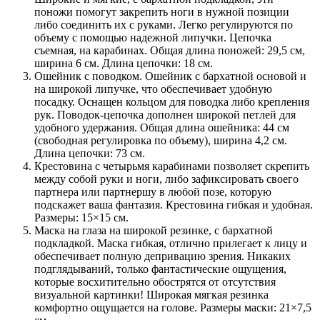
поножи помогут закрепить ноги в нужной позиции
либо соединить их с руками. Легко регулируются по
объему с помощью надежной липучки. Цепочка
съемная, на карабинах. Общая длина поножей: 29,5 см,
ширина 6 см. Длина цепочки: 18 см.
Ошейник с поводком. Ошейник с бархатной основой и
на широкой липучке, что обеспечивает удобную
посадку. Оснащен кольцом для поводка либо крепления
рук. Поводок-цепочка дополнен широкой петлей для
удобного удержания. Общая длина ошейника: 44 см
(свободная регулировка по объему), ширина 4,2 см.
Длина цепочки: 73 см.
Крестовина с четырьмя карабинами позволяет скрепить
между собой руки и ноги, либо зафиксировать своего
партнера или партнершу в любой позе, которую
подскажет ваша фантазия. Крестовина гибкая и удобная.
Размеры: 15×15 см.
Маска на глаза на широкой резинке, с бархатной
подкладкой. Маска гибкая, отлично прилегает к лицу и
обеспечивает полную депривацию зрения. Никаких
подглядываний, только фантастические ощущения,
которые восхитительно обострятся от отсутствия
визуальной картинки! Широкая мягкая резинка
комфортно ощущается на голове. Размеры маски: 21×7,5